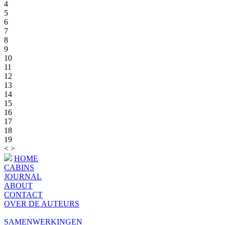
4
5
6
7
8
9
10
11
12
13
14
15
16
17
18
19
<
>
HOME
CABINS
JOURNAL
ABOUT
CONTACT
OVER DE AUTEURS
SAMENWERKINGEN