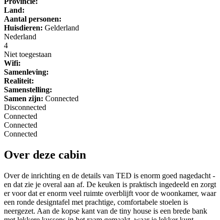
Provincie:
Land:
Aantal personen:
Huisdieren:
Gelderland
Nederland
4
Niet toegestaan
Wifi:
Samenleving:
Realiteit:
Samenstelling:
Samen zijn:
Connected
Disconnected
Connected
Connected
Connected
Over deze cabin
Over de inrichting en de details van TED is enorm goed nagedacht -
en dat zie je overal aan af. De keuken is praktisch ingedeeld en zorgt
er voor dat er enorm veel ruimte overblijft voor de woonkamer, waar
een ronde designtafel met prachtige, comfortabele stoelen is
neergezet. Aan de kopse kant van de tiny house is een brede bank
met lekkere kussens in het raam gemaakt, waar je lekker kunt